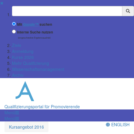
✖
Suchbegriff
Mit
Google™
suchen
Interne Suche nutzen
(eingeschränkte Ergebnisqualität)
Ziele
Anmeldung
Kurse 2026
Mehr Qualifizierung
Wissenschaftsmanagement
Archiv
Qualifizierungsportal für Promovierende
Menü
Menü
ENGLISH
Kursangebot 2016