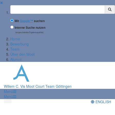
✖
Suchbegriff
Mit
Google™
suchen
Interne Suche nutzen
(eingeschränkte Ergebnisqualität)
Home
Bewerbung
Team
Über den Moot
Alumni
Willem C. Vis Moot Court Team Göttingen
Menü
Menü
ENGLISH