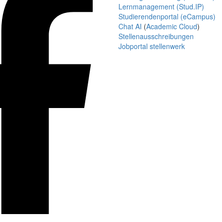
Lernmanagement (Stud.IP)
Studierendenportal (eCampus)
Chat AI
(
Academic Cloud
)
Stellenausschreibungen
Jobportal stellenwerk