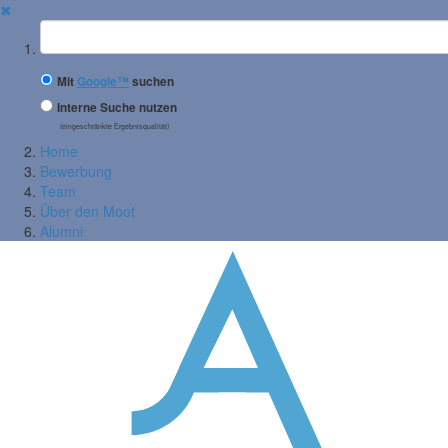
✖
Suchbegriff
Mit
Google™
suchen
Interne Suche nutzen
(eingeschränkte Ergebnisqualität)
Home
Bewerbung
Team
Über den Moot
Alumni