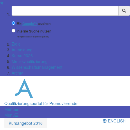
✖
Suchbegriff
Mit
Google™
suchen
Interne Suche nutzen
(eingeschränkte Ergebnisqualität)
Ziele
Anmeldung
Kurse 2026
Mehr Qualifizierung
Wissenschaftsmanagement
Archiv
Qualifizierungsportal für Promovierende
Menü
Menü
ENGLISH
Kursangebot 2016