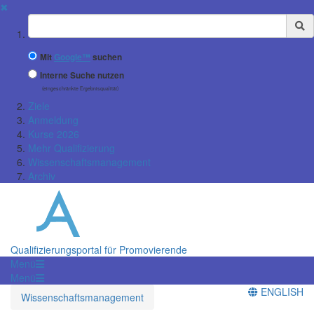
✖
Suchbegriff
Mit
Google™
suchen
Interne Suche nutzen
(eingeschränkte Ergebnisqualität)
Ziele
Anmeldung
Kurse 2026
Mehr Qualifizierung
Wissenschaftsmanagement
Archiv
Qualifizierungsportal für Promovierende
Menü
Menü
ENGLISH
Wissenschaftsmanagement