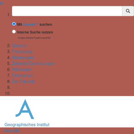
✖
Suchbegriff
Mit
Google™
suchen
Interne Suche nutzen
(eingeschränkte Ergebnisqualität)
Studium
Forschung
Abteilungen
Zentrale Einrichtungen
Kolloquien
Fachschaft
Zur Fakultät
Geographisches Institut
Menü