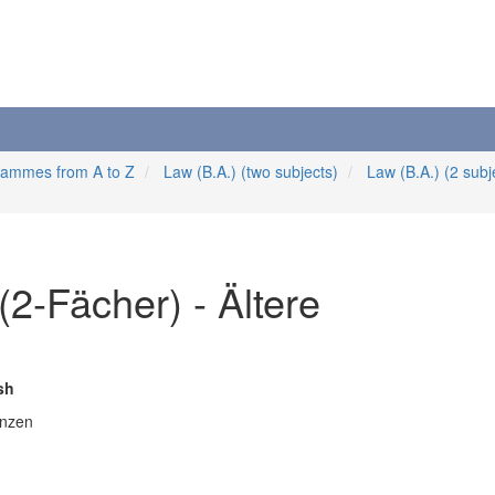
rammes from A to Z
Law (B.A.) (two subjects)
Law (B.A.) (2 subj
(2-Fächer) - Ältere
sh
enzen