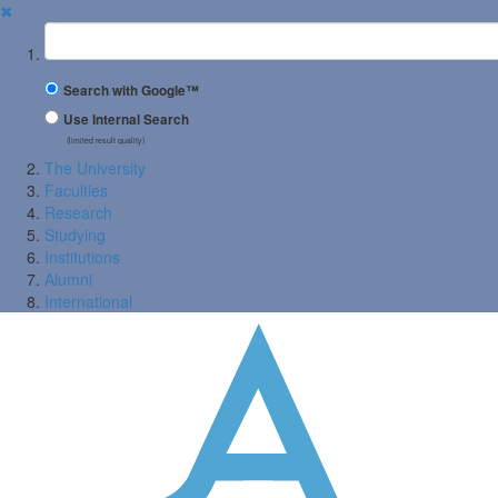
✖
Suchbegriff
Search with Google™
Use Internal Search
(limited result quality)
The University
Faculties
Research
Studying
Institutions
Alumni
International