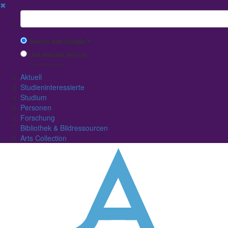
✖
Suchbegriff
Search with Google™
Use Internal Search
(limited result quality)
Aktuell
Studieninteressierte
Studium
Personen
Forschung
Bibliothek & Bildressourcen
Arts Collection