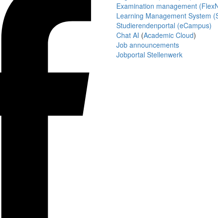
Examination management (Flex
Learning Management System (S
Studierendenportal (eCampus)
Chat AI
(
Academic Cloud
)
Job announcements
Jobportal Stellenwerk