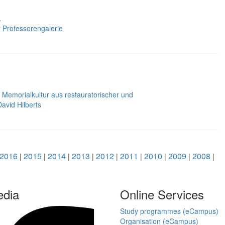
.
r Professorengalerie
Memorialkultur aus restauratorischer und
avid Hilberts
2016
2015
2014
2013
2012
2011
2010
2009
2008
|
|
|
|
|
|
|
|
|
edia
Online Services
Study programmes (eCampus)
Organisation (eCampus)