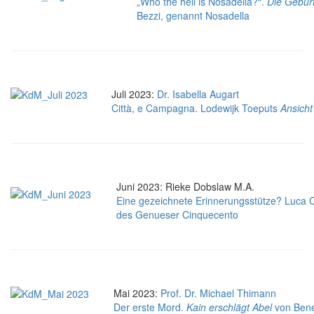
„Who the hell is Nosadella?“.
Die Gebur
Bezzi, genannt Nosadella
Juli 2023:
Dr. Isabella Augart
Città, e Campagna. Lodewijk Toeputs
Ansicht
Juni 2023: Rieke Dobslaw M.A.
Eine gezeichnete Erinnerungsstütze? Luca
des Genueser Cinquecento
Mai 2023:
Prof. Dr. Michael Thimann
Der erste Mord.
Kain erschlägt Abel
von Bene