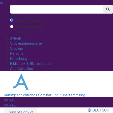
✖
Suchbegriff
Search with Google™
Use Internal Search
(limited result quality)
Aktuell
Studieninteressierte
Studium
Personen
Forschung
Bibliothek & Bildressourcen
Arts Collection
Kunstgeschichtliches Seminar und Kunstsammlung
Menü
Menü
DEUTSCH
Copy of Copy of