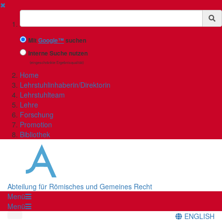
✖
Suchbegriff
Mit
Google™
suchen
Interne Suche nutzen
(eingeschränkte Ergebnisqualität)
Home
Lehrstuhlinhaberin/Direktorin
Lehrstuhlteam
Lehre
Forschung
Promotion
Bibliothek
Abteilung für Römisches und Gemeines Recht
Menü
Menü
ENGLISH