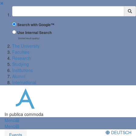
✖
Suchbegriff
Search with Google™
Use Internal Search
(limited result quality)
The University
Faculties
Research
Studying
Institutions
Alumni
International
In publica commoda
Menü
Menü
DEUTSCH
Events