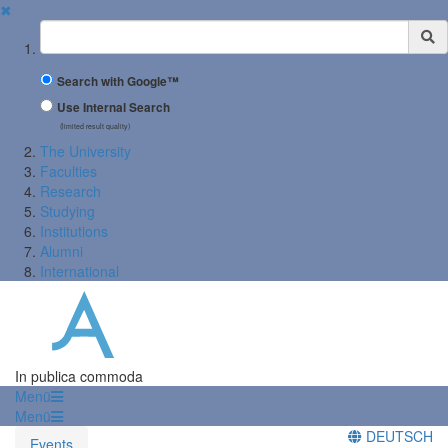
✖
Suchbegriff
Search with Google™
Use Internal Search
(limited result quality)
The University
Faculties
Research
Studying
Institutions
Alumni
International
In publica commoda
Menü
Menü
DEUTSCH
Events