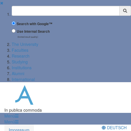
✖
Suchbegriff
Search with Google™
Use Internal Search
(limited result quality)
The University
Faculties
Research
Studying
Institutions
Alumni
International
In publica commoda
Menü
Menü
DEUTSCH
Impressum