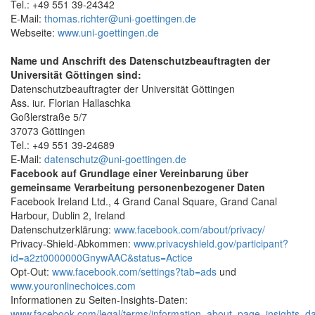
Tel.: +49 551 39-24342
E-Mail:
thomas.richter@uni-goettingen.de
Webseite:
www.uni-goettingen.de
Name und Anschrift des Datenschutzbeauftragten der
Universität Göttingen sind:
Datenschutzbeauftragter der Universität Göttingen
Ass. iur. Florian Hallaschka
Goßlerstraße 5/7
37073 Göttingen
Tel.: +49 551 39-24689
E-Mail:
datenschutz@uni-goettingen.de
Facebook auf Grundlage einer Vereinbarung über
gemeinsame Verarbeitung personenbezogener Daten
Facebook Ireland Ltd., 4 Grand Canal Square, Grand Canal
Harbour, Dublin 2, Ireland
Datenschutzerklärung:
www.facebook.com/about/privacy/
Privacy-Shield-Abkommen:
www.privacyshield.gov/participant?
id=a2zt0000000GnywAAC&status=Actice
Opt-Out:
www.facebook.com/settings?tab=ads
und
www.youronlinechoices.com
Informationen zu Seiten-Insights-Daten:
www.facebook.com/legal/terms/information_about_page_insights_d