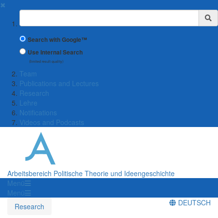
✖
Suchbegriff
Search with Google™
Use Internal Search
(limited result quality)
Team
Publications and Lectures
Research
Lehre
Notifications
Videos and Podcasts
Arbeitsbereich Politische Theorie und Ideengeschichte
Menü
Menü
DEUTSCH
Research