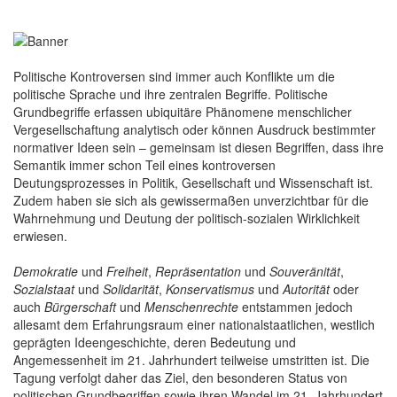
Politische Kontroversen sind immer auch Konflikte um die
politische Sprache und ihre zentralen Begriffe. Politische
Grundbegriffe erfassen ubiquitäre Phänomene menschlicher
Vergesellschaftung analytisch oder können Ausdruck bestimmter
normativer Ideen sein – gemeinsam ist diesen Begriffen, dass ihre
Semantik immer schon Teil eines kontroversen
Deutungsprozesses in Politik, Gesellschaft und Wissenschaft ist.
Zudem haben sie sich als gewissermaßen unverzichtbar für die
Wahrnehmung und Deutung der politisch-sozialen Wirklichkeit
erwiesen.
Demokratie
und
Freiheit
,
Repräsentation
und
Souveränität
,
Sozialstaat
und
Solidarität
,
Konservatismus
und
Autorität
oder
auch
Bürgerschaft
und
Menschenrechte
entstammen jedoch
allesamt dem Erfahrungsraum einer nationalstaatlichen, westlich
geprägten Ideengeschichte, deren Bedeutung und
Angemessenheit im 21. Jahrhundert teilweise umstritten ist. Die
Tagung verfolgt daher das Ziel, den besonderen Status von
politischen Grundbegriffen sowie ihren Wandel im 21. Jahrhundert