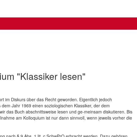
um "Klassiker lesen"
ort im Diskurs über das Recht geworden. Eigentlich jedoch
 dem Jahr 1969 einen soziologischen Klassiker, der dem
 wir das Buch abschnittsweise lesen und ge-meinsam diskutieren. Bis
eilnahme am Kolloquium ist nur dann sinnvoll, wenn jeweils vorher die
ng nach § 9 Abs. 1 lit. c SchwPrO erbracht werden. Dazu gehören