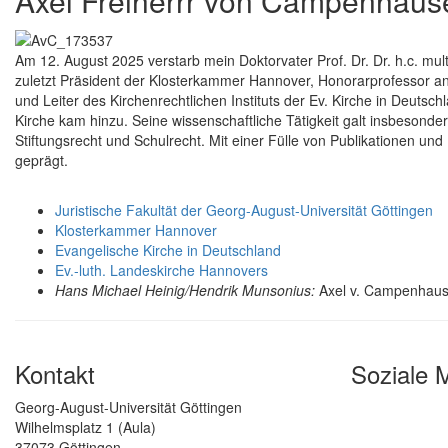
Axel Freiherrr von Campenhaus
Am 12. August 2025 verstarb mein Doktorvater Prof. Dr. Dr. h.c. mul
zuletzt Präsident der Klosterkammer Hannover, Honorarprofessor an 
und Leiter des Kirchenrechtlichen Instituts der Ev. Kirche in Deutsch
Kirche kam hinzu. Seine wissenschaftliche Tätigkeit galt insbesond
Stiftungsrecht und Schulrecht. Mit einer Fülle von Publikationen und
geprägt.
Juristische Fakultät der Georg-August-Universität Göttingen
Klosterkammer Hannover
Evangelische Kirche in Deutschland
Ev.-luth. Landeskirche Hannovers
Hans Michael Heinig/Hendrik Munsonius:
Axel v. Campenhaus
Kontakt
Soziale 
Georg-August-Universität Göttingen
Wilhelmsplatz 1 (Aula)
37073 Göttingen