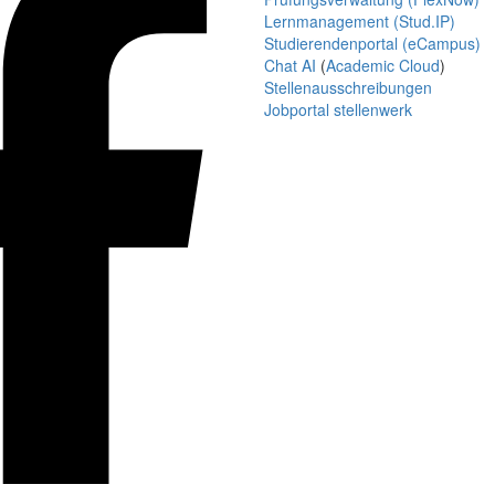
Lernmanagement (Stud.IP)
Studierendenportal (eCampus)
Chat AI
(
Academic Cloud
)
Stellenausschreibungen
Jobportal stellenwerk